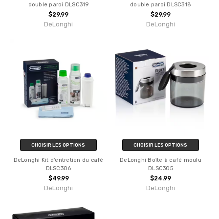
double paroi DLSC319
double paroi DLSC318
$29.99
$29.99
DeLonghi
DeLonghi
CHOISIR LES OPTIONS
CHOISIR LES OPTIONS
DeLonghi Kit d'entretien du café
DeLonghi Boîte à café moulu
DLSC306
DLSC305
$49.99
$24.99
DeLonghi
DeLonghi