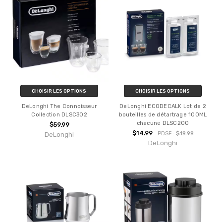
CHOISIR LES OPTIONS
CHOISIR LES OPTIONS
DeLonghi The Connoisseur
DeLonghi ECODECALK Lot de 2
Collection DLSC302
bouteilles de détartrage 100ML
chacune DLSC200
$59.99
$14.99
PDSF :
$19.99
DeLonghi
DeLonghi