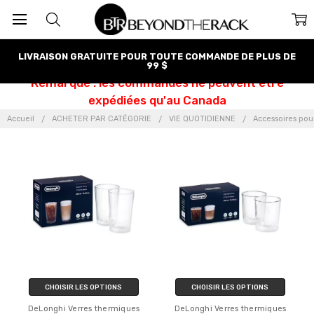
LIVRAISON GRATUITE POUR TOUTE COMMANDE DE PLUS DE
99 $
Remarque : les commandes ne peuvent être
expédiées qu'au Canada
Accueil
ACHETER PAR CATÉGORIE
VIE QUOTIDIENNE
Accessoires pour
CHOISIR LES OPTIONS
CHOISIR LES OPTIONS
DeLonghi Verres thermiques
DeLonghi Verres thermiques