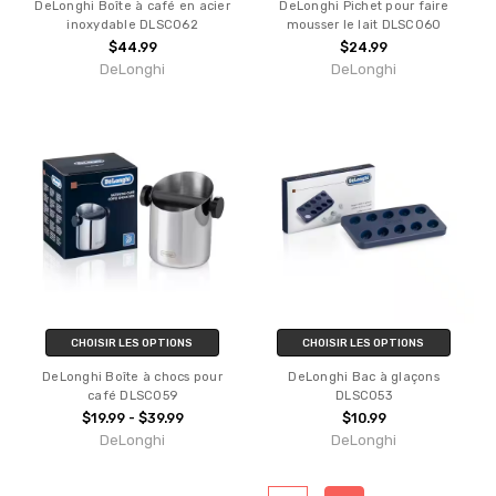
DeLonghi Boîte à café en acier
DeLonghi Pichet pour faire
inoxydable DLSC062
mousser le lait DLSC060
$44.99
$24.99
DeLonghi
DeLonghi
CHOISIR LES OPTIONS
CHOISIR LES OPTIONS
DeLonghi Boîte à chocs pour
DeLonghi Bac à glaçons
café DLSC059
DLSC053
$19.99 - $39.99
$10.99
DeLonghi
DeLonghi