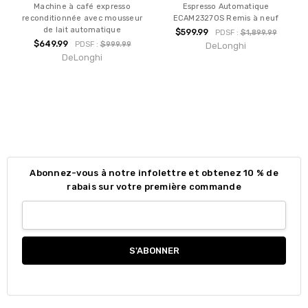
Machine à café expresso
Espresso Automatique
reconditionnée avec mousseur
ECAM23270S Remis à neuf
de lait automatique
$599.99
PDSF :
$1,899.99
$649.99
PDSF :
$999.99
DeLonghi
DeLonghi
Abonnez-vous à notre infolettre et obtenez 10 % de
rabais sur votre première commande