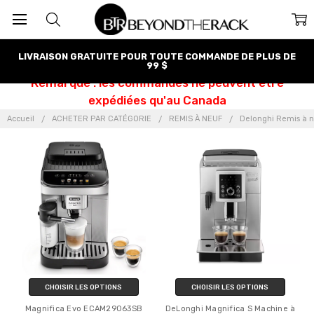
LIVRAISON GRATUITE POUR TOUTE COMMANDE DE PLUS DE
99 $
Remarque : les commandes ne peuvent être
expédiées qu'au Canada
Accueil
ACHETER PAR CATÉGORIE
REMIS À NEUF
Delonghi Remis à 
CHOISIR LES OPTIONS
CHOISIR LES OPTIONS
Magnifica Evo ECAM29063SB
DeLonghi Magnifica S Machine à