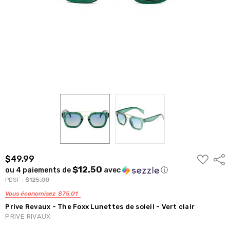
AJOUTER
$49.99
Part
À
$12.50
ou 4 paiements de
avec
ⓘ
LA
LISTE
PDSF :
$125.00
DE
SOUHAIT
Vous économisez
$75.01
Prive Revaux - The Foxx Lunettes de soleil - Vert clair
PRIVE RIVAUX