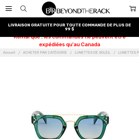
LIVRAISON GRATUITE POUR TOUTE COMMANDE DE PLUS DE
99 $
Remarque : les commandes ne peuvent être
expédiées qu'au Canada
Accueil
ACHETER PAR CATÉGORIE
LUNETTES DE SOLEIL
LUNETTES P