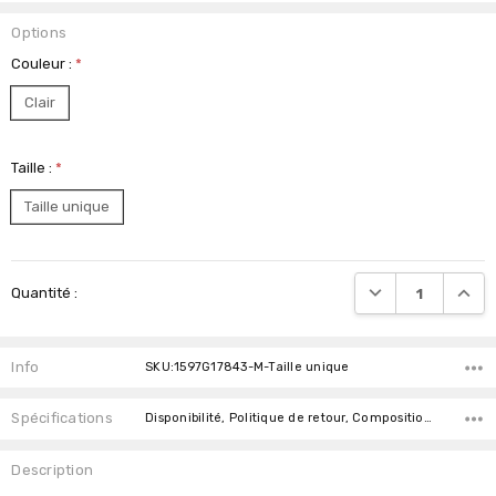
Options
Couleur :
*
Clair
Taille :
*
Taille unique
Stock
DIMINUER LA QUAN
AUGME
Quantité :
actuel
:
Info
SKU:1597G17843-M-Taille unique
Spécifications
Disponibilité, Politique de retour, Composition, Le genre,
Description