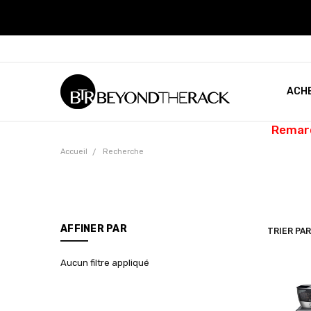
ACH
Remarq
Accueil
Recherche
AFFINER PAR
TRIER PAR
TRI
Aucun filtre appliqué
Découvr
l'art