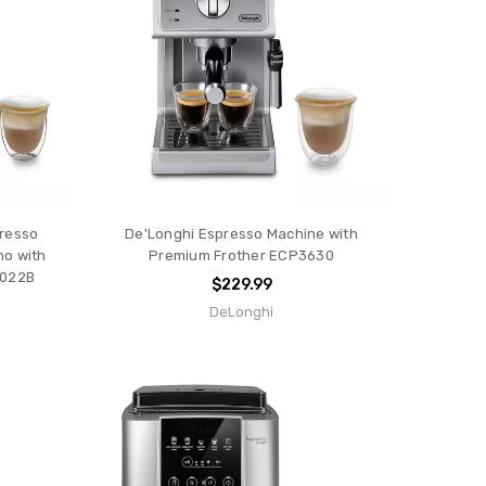
presso
De'Longhi Espresso Machine with
no with
Premium Frother ECP3630
2022B
$229.99
DeLonghi