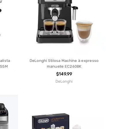
alista
DeLonghi Stilosa Machine à expresso
455M
manuelle EC260BK
$149.99
DeLonghi