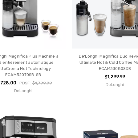
n
nghi Magnifica Plus Machine à
De'Longhi Magnifica Duo Rev
é entièrement automatique
Ultimate Hot & Cold Coffee M
tteCrema Hot Technology
ECAM33080SXB
ECAM32070SB .SB
$1,299.99
,728.00
PDSF :
$1,799.99
DeLonghi
DeLonghi
hi
a