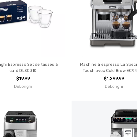
ts
ghi Espresso Set de tasses à
Machine à espresso La Speci
café DLSC310
Touch avec Cold Brew EC9
$19.99
$1,299.99
DeLonghi
DeLonghi