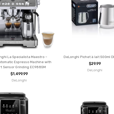
ghi La Specialista Maestro –
DeLonghi Pichet à lait 500ml 
tomatic Espresso Machine with
$29.99
t Sensor Grinding EC9885M
DeLonghi
$1,499.99
DeLonghi