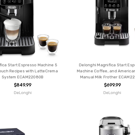
es
tion
s
ueux
nnement
fica Start Espresso Machine 5
Delonghi Magnifica Start Es
ouch Recipes with LatteCrema
Machine Coffee, and America
System ECAM22080B
Manual Milk Frother ECAM2
$849.99
$699.99
DeLonghi
DeLonghi