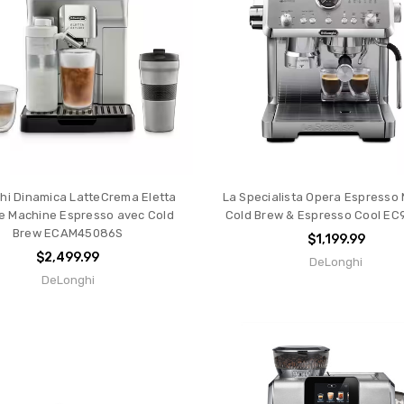
le'
t
r
g
hi Dinamica LatteCrema Eletta
La Specialista Opera Espresso
e Machine Espresso avec Cold
Cold Brew & Espresso Cool EC
Brew ECAM45086S
$1,199.99
$2,499.99
DeLonghi
DeLonghi