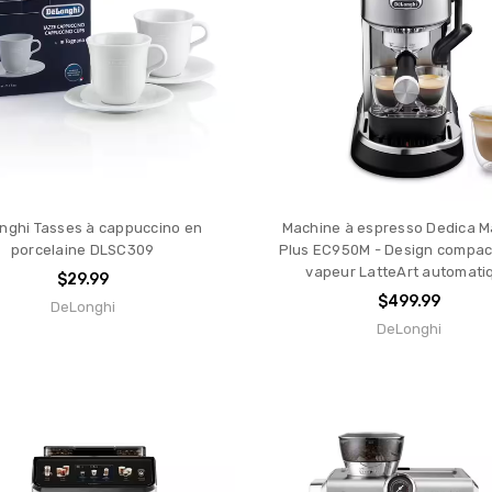
nghi Tasses à cappuccino en
Machine à espresso Dedica M
porcelaine DLSC309
Plus EC950M - Design compac
vapeur LatteArt automati
$29.99
$499.99
DeLonghi
he
DeLonghi