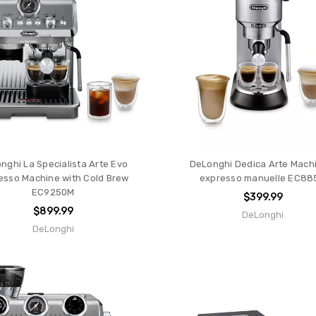
g
nt
nd
nghi La Specialista Arte Evo
DeLonghi Dedica Arte Mach
esso Machine with Cold Brew
expresso manuelle EC88
EC9250M
$399.99
$899.99
DeLonghi
DeLonghi