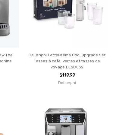
iew The
DeLonghi LatteCrema Cool upgrade Set
achine
Tasses à café, verres et tasses de
voyage DLSC032
$119.99
DeLonghi