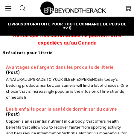
LIVRAISON GRATUITE POUR TOUTE COMMANDE DE PLUS DE
99 $
Remarque : les commandes ne peuvent être
expédiées qu'au Canada
5 résultats pour 'Literie'
Avantages de l'argent dans les produits de literie
(Post)
A NATURAL UPGRADE TO YOUR SLEEP EXPERIENCEIn today’s
bedding products market, consumers will find a lot of choices. One
choice that is increasingly popular is the infusion of fine strands
of metals li
Les bienfaits pour la santé de dormir sur du cuivre
(Post)
Copper is an essential nutrient in our body, that offers health
benefits that allow you to recover faster from sporting activity
and help reduce inflammation/arthritis. Not only is it beneficial for